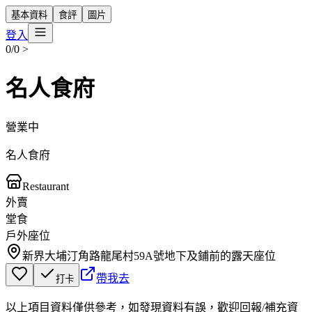
基本資料
食評
圖片
登入
0/0
>
名人食府
營業中
名人食府
Restaurant
外賣
堂食
戶外座位
新界大埔汀角路龍尾村59A號地下及鋪前的露天座位
帶我去
打卡
以上項目資料僅供參考，如發現資料有誤，歡迎
回報
/
補充資