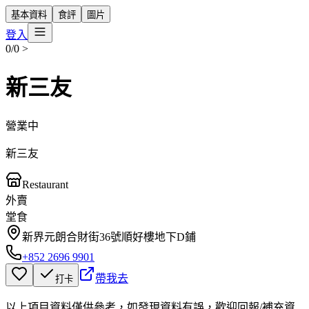
基本資料
食評
圖片
登入
0/0
>
新三友
營業中
新三友
Restaurant
外賣
堂食
新界元朗合財街36號順好樓地下D鋪
+852 2696 9901
帶我去
打卡
以上項目資料僅供參考，如發現資料有誤，歡迎
回報
/
補充資