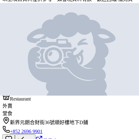
料
地圖位置
基本資料
新三友
營業中
新三友
Restaurant
外賣
堂食
新界元朗合財街36號順好樓地下D鋪
+852 2696 9901