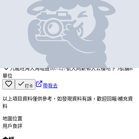
基本資料
boo dim lui lee
營業中
包點料理
九龍旺角大角咀道107-127號大同新邨大公樓地下 3號舖B
單位
帶我去
打卡
以上項目資料僅供參考，如發現資料有誤，歡迎
回報
/
補充資
料
地圖位置
用戶食評