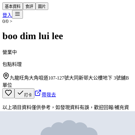
基本資料
食評
圖片
登入
0/0
>
boo dim lui lee
營業中
包點料理
九龍旺角大角咀道107-127號大同新邨大公樓地下 3號舖B
單位
帶我去
打卡
以上項目資料僅供參考，如發現資料有誤，歡迎
回報
/
補充資
料
地圖位置