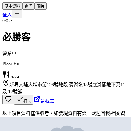
基本資料
食評
圖片
登入
0/0
>
必勝客
營業中
Pizza Hut
pizza
新界大埔大埔市第126號地段 寶湖道18號麗湖閣地下第11
及 12號舖
帶我去
打卡
以上項目資料僅供參考，如發現資料有誤，歡迎
回報
/
補充資
料