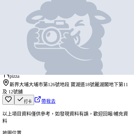
地圖位置
基本資料
必勝客
營業中
Pizza Hut
pizza
新界大埔大埔市第126號地段 寶湖道18號麗湖閣地下第11
及 12號舖
帶我去
打卡
以上項目資料僅供參考，如發現資料有誤，歡迎
回報
/
補充資
料
地圖位置