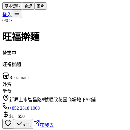
基本資料
食評
圖片
登入
0/0
>
旺福擀麵
營業中
旺福擀麵
Restaurant
外賣
堂食
新界上水智昌路8號順欣花園商場地下5E鋪
+852 2818 1008
$1
-
$50
帶我去
打卡