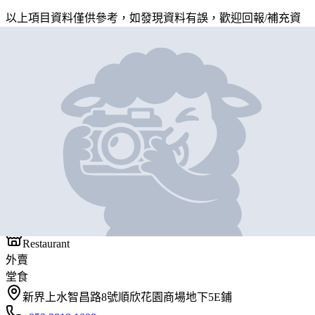
以上項目資料僅供參考，如發現資料有誤，歡迎
回報
/
補充資
料
地圖位置
基本資料
旺福擀麵
營業中
旺福擀麵
Restaurant
外賣
堂食
新界上水智昌路8號順欣花園商場地下5E鋪