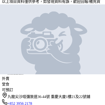
以上項目資料僅供參考，如發現資料有誤，歡迎
回報
/
補充資
料
地圖位置
基本資料
Paul's Kitchen
營業中
Paul's Kitchen
Restaurant
外賣
堂食
可預訂
九龍尖沙咀彌敦道36-44號 重慶大廈1樓21及22號鋪
+852 3956 2178