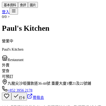
基本資料
食評
圖片
登入
0/0
>
Paul's Kitchen
營業中
Paul's Kitchen
Restaurant
外賣
堂食
可預訂
九龍尖沙咀彌敦道36-44號 重慶大廈1樓21及22號鋪
+852 3956 2178
帶我去
打卡