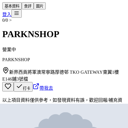
基本資料
食評
圖片
登入
0/0
>
PARKNSHOP
營業中
PARKNSHOP
新界西貢將軍澳常寧路厚德邨 TKO GATEWAY東翼1樓
E146鋪3號檔
帶我去
打卡
以上項目資料僅供參考，如發現資料有誤，歡迎
回報
/
補充資
料
地圖位置