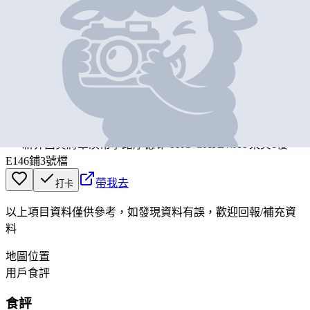
基本資料
PARKNSHOP
營業中
PARKNSHOP
新界西貢將軍澳常寧路厚德邨 TKO GATEWAY東翼1樓
E146鋪3號檔
帶我去
打卡
以上項目資料僅供參考，如發現資料有誤，歡迎
回報
/
補充資
料
地圖位置
用戶食評
食評