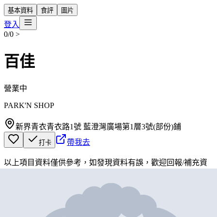
基本資料
食評
圖片
登入
0/0
>
百佳
營業中
PARK'N SHOP
新界青衣青衣路1號 藍澄灣廣場第1層3號(部份)鋪
帶我去
打卡
以上項目資料僅供參考，如發現資料有誤，歡迎
回報
/
補充資
料
地圖位置