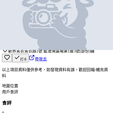
基本資料
百佳
營業中
PARK'N SHOP
新界青衣青衣路1號 藍澄灣廣場第1層3號(部份)鋪
帶我去
打卡
以上項目資料僅供參考，如發現資料有誤，歡迎
回報
/
補充資
料
地圖位置
用戶食評
食評
0