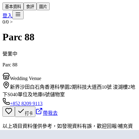
基本資料
食評
圖片
登入
0/0
>
Parc 88
營業中
Parc 88
Wedding Venue
新界沙田白石角香港科學園2期科技大道西10號 浚湖樓2地
下S040單位及地庫6號儲物室
+852 8209 9113
帶我去
打卡
以上項目資料僅供參考，如發現資料有誤，歡迎
回報
/
補充資
料