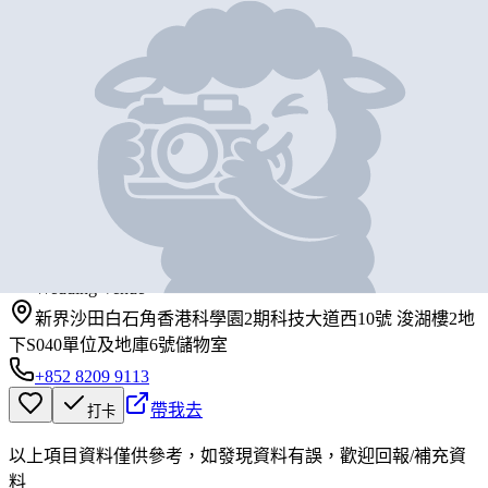
地圖位置
基本資料
Parc 88
營業中
Parc 88
Wedding Venue
新界沙田白石角香港科學園2期科技大道西10號 浚湖樓2地
下S040單位及地庫6號儲物室
+852 8209 9113
帶我去
打卡
以上項目資料僅供參考，如發現資料有誤，歡迎
回報
/
補充資
料