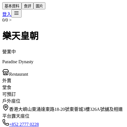
基本資料
食評
圖片
登入
0/0
>
樂天皇朝
營業中
Paradise Dynasty
Restaurant
外賣
堂食
可預訂
戶外座位
香港大嶼山東涌達東路18-20號東薈城3樓326A號舖及相連
平台露天座位
+852 2777 0228