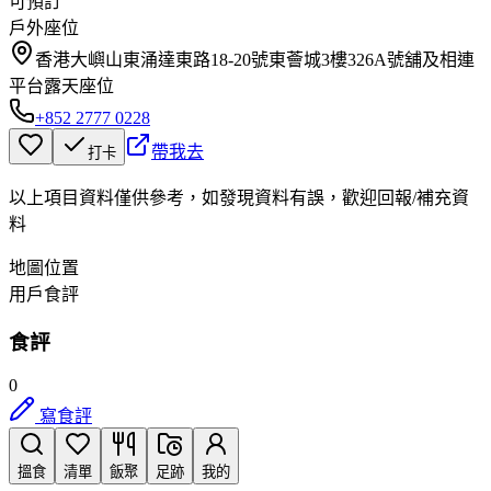
可預訂
戶外座位
香港大嶼山東涌達東路18-20號東薈城3樓326A號舖及相連
平台露天座位
+852 2777 0228
帶我去
打卡
以上項目資料僅供參考，如發現資料有誤，歡迎
回報
/
補充資
料
地圖位置
用戶食評
食評
0
寫食評
搵食
清單
飯聚
足跡
我的