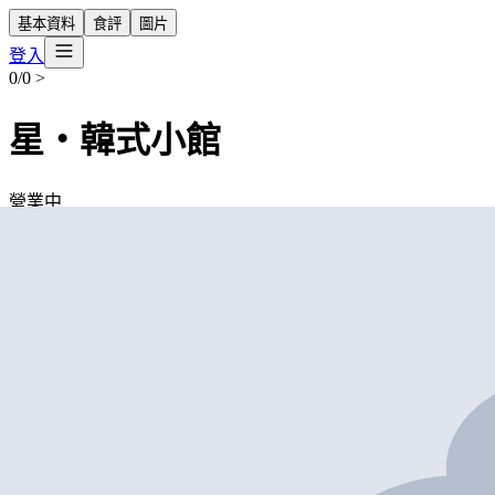
基本資料
食評
圖片
登入
0/0
>
星‧韓式小館
營業中
星‧韓式小館
Korean Restaurant
外賣
堂食
可預訂
香港鰂魚涌海灣街2A號及海堤街18, 20及22號濱海大廈地 下
+852 2638 2360
$100
-
$150