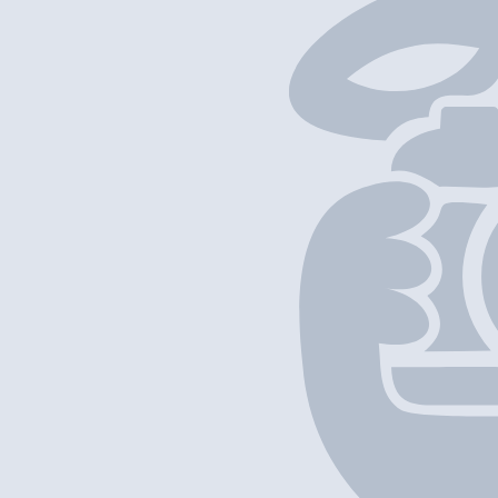
帶我去
打卡
以上項目資料僅供參考，如發現資料有誤，歡迎
回報
/
補充資料
地圖位置
基本資料
星‧韓式小館
營業中
星‧韓式小館
Korean Restaurant
外賣
堂食
可預訂
香港鰂魚涌海灣街2A號及海堤街18, 20及22號濱海大廈地 下