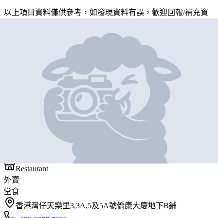
以上項目資料僅供參考，如發現資料有誤，歡迎
回報
/
補充資
料
地圖位置
基本資料
銳記餐廳小廚
營業中
銳記餐廳小廚
Restaurant
外賣
堂食
香港灣仔天樂里3,3A,5及5A號僑康大廈地下B鋪