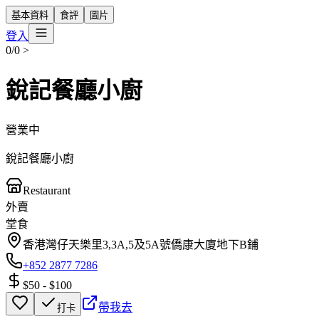
基本資料
食評
圖片
登入
0/0
>
銳記餐廳小廚
營業中
銳記餐廳小廚
Restaurant
外賣
堂食
香港灣仔天樂里3,3A,5及5A號僑康大廈地下B鋪
+852 2877 7286
$50
-
$100
帶我去
打卡