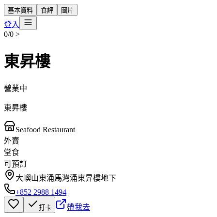
基本資料
食評
圖片
登入
0/0
>
東昇樓
營業中
東昇樓
Seafood Restaurant
外賣
堂食
可預訂
大嶼山東涌馬灣涌東昇樓地下
+852 2988 1494
帶我去
打卡