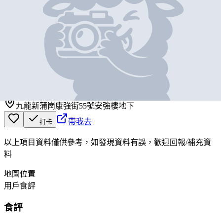
基本資料
益源香港仔魚蛋王
營業中
益源香港仔魚蛋王
九龍新蒲崗康強街55號安強樓地下
帶我去
打卡
以上項目資料僅供參考，如發現資料有誤，歡迎
回報
/
補充資
料
地圖位置
用戶食評
食評