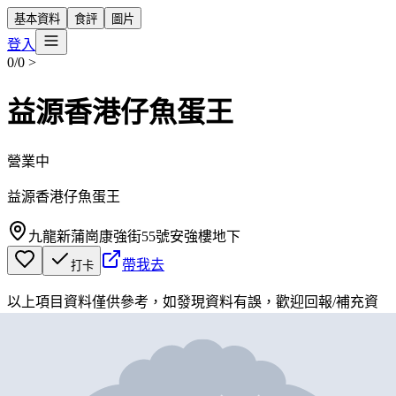
基本資料
食評
圖片
登入
0/0
>
益源香港仔魚蛋王
營業中
益源香港仔魚蛋王
九龍新蒲崗康強街55號安強樓地下
帶我去
打卡
以上項目資料僅供參考，如發現資料有誤，歡迎
回報
/
補充資
料
地圖位置