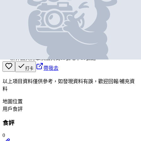
基本資料
OOLAA
營業中
OOLAA
新界西貢將軍澳唐賢街33號地下16號鋪
帶我去
打卡
以上項目資料僅供參考，如發現資料有誤，歡迎
回報
/
補充資
料
地圖位置
用戶食評
食評
0