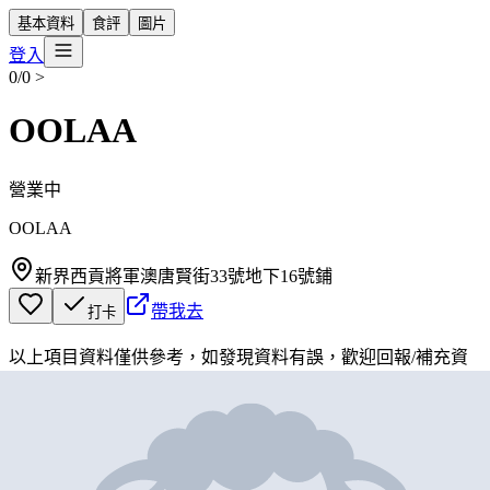
基本資料
食評
圖片
登入
0/0
>
OOLAA
營業中
OOLAA
新界西貢將軍澳唐賢街33號地下16號鋪
帶我去
打卡
以上項目資料僅供參考，如發現資料有誤，歡迎
回報
/
補充資
料
地圖位置