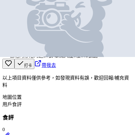
基本資料
Oh! My Noodle
營業中
Oh! My Noodle
香港灣仔港灣道26號 華潤大廈1樓102號舖
帶我去
打卡
以上項目資料僅供參考，如發現資料有誤，歡迎
回報
/
補充資
料
地圖位置
用戶食評
食評
0