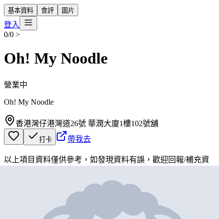
基本資料
食評
圖片
登入
0/0
>
Oh! My Noodle
營業中
Oh! My Noodle
香港灣仔港灣道26號 華潤大廈1樓102號舖
帶我去
打卡
以上項目資料僅供參考，如發現資料有誤，歡迎
回報
/
補充資
料
地圖位置