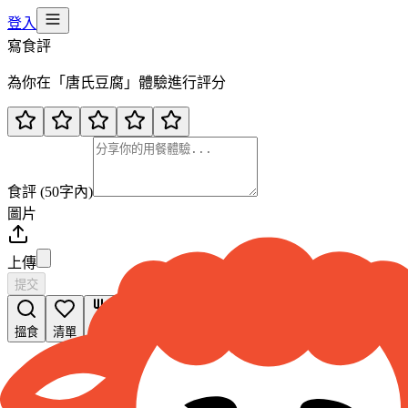
登入
寫食評
為你在「
唐氏豆腐
」體驗進行評分
食評 (50字內)
圖片
上傳
提交
搵食
清單
飯聚
足跡
我的