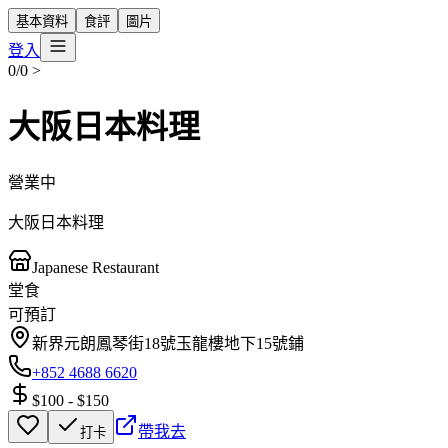
基本資料
食評
圖片
登入
0/0
>
大阪日本料理
營業中
大阪日本料理
Japanese Restaurant
堂食
可預訂
新界元朗鳳琴街18號玉龍樓地下15號鋪
+852 4688 6620
$100
-
$150
帶我去
打卡