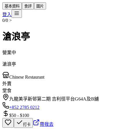
基本資料
食評
圖片
登入
0/0
>
滄浪亭
營業中
滄浪亭
Chinese Restaurant
外賣
堂食
九龍美孚新邨第二期 吉利徑平台G64A及B舖
+852 2785 0212
$50
-
$100
帶我去
打卡