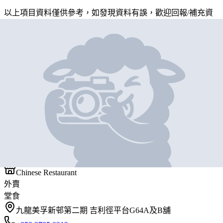
以上項目資料僅供參考，如發現資料有誤，歡迎
回報
/
補充資
料
地圖位置
基本資料
滄浪亭
營業中
滄浪亭
Chinese Restaurant
外賣
堂食
九龍美孚新邨第二期 吉利徑平台G64A及B舖