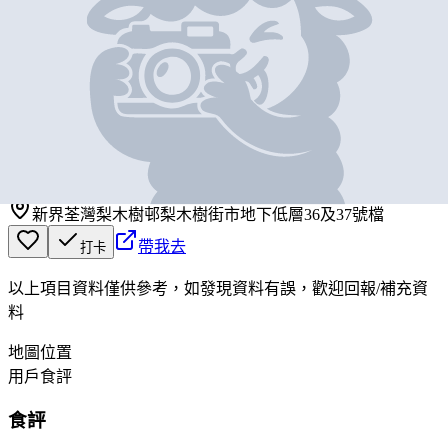
基本資料
梨木樹鮮魚
營業中
梨木樹鮮魚
新界荃灣梨木樹邨梨木樹街市地下低層36及37號檔
帶我去
打卡
以上項目資料僅供參考，如發現資料有誤，歡迎
回報
/
補充資
料
地圖位置
用戶食評
食評