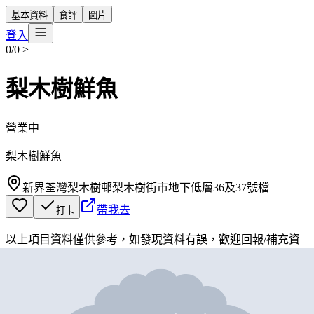
基本資料
食評
圖片
登入
0/0
>
梨木樹鮮魚
營業中
梨木樹鮮魚
新界荃灣梨木樹邨梨木樹街市地下低層36及37號檔
帶我去
打卡
以上項目資料僅供參考，如發現資料有誤，歡迎
回報
/
補充資
料
地圖位置