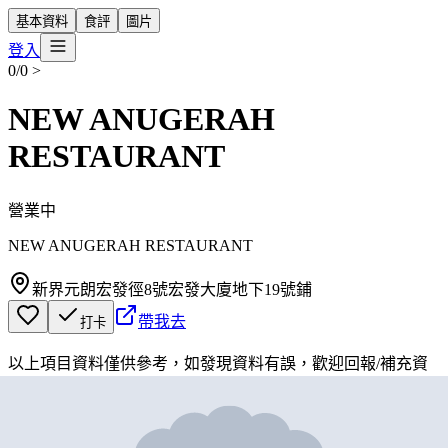
基本資料
食評
圖片
登入
0/0
>
NEW ANUGERAH
RESTAURANT
營業中
NEW ANUGERAH RESTAURANT
新界元朗宏發徑8號宏發大廈地下19號鋪
帶我去
打卡
以上項目資料僅供參考，如發現資料有誤，歡迎
回報
/
補充資
料
地圖位置