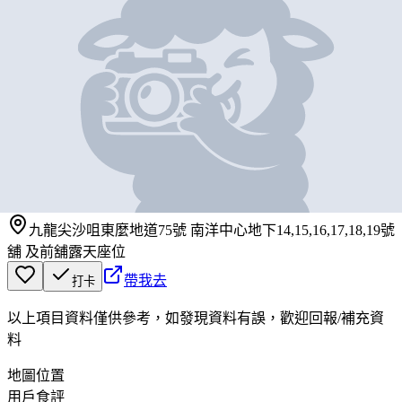
地圖位置
基本資料
Nara Thai
營業中
Nara Thai
戶外座位
九龍尖沙咀東麼地道75號 南洋中心地下14,15,16,17,18,19號
舖 及前舖露天座位
帶我去
打卡
以上項目資料僅供參考，如發現資料有誤，歡迎
回報
/
補充資
料
地圖位置
用戶食評