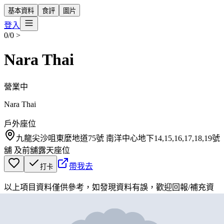
基本資料
食評
圖片
登入
0/0
>
Nara Thai
營業中
Nara Thai
戶外座位
九龍尖沙咀東麼地道75號 南洋中心地下14,15,16,17,18,19號
舖 及前舖露天座位
帶我去
打卡
以上項目資料僅供參考，如發現資料有誤，歡迎
回報
/
補充資
料