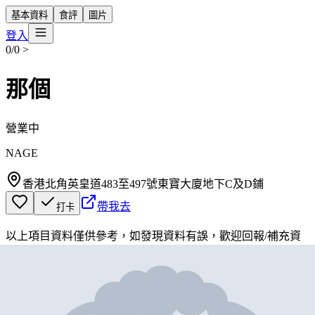
基本資料
食評
圖片
登入
0/0
>
那個
營業中
NAGE
香港北角英皇道483至497號東寶大廈地下C及D鋪
帶我去
打卡
以上項目資料僅供參考，如發現資料有誤，歡迎
回報
/
補充資
料
地圖位置