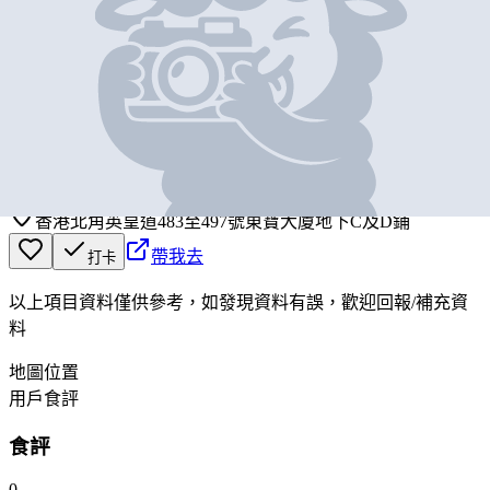
基本資料
那個
營業中
NAGE
香港北角英皇道483至497號東寶大廈地下C及D鋪
帶我去
打卡
以上項目資料僅供參考，如發現資料有誤，歡迎
回報
/
補充資
料
地圖位置
用戶食評
食評
0