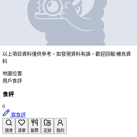
那個
營業中
九龍觀塘鴻圖道1號地下7A號鋪
帶我去
打卡
以上項目資料僅供參考，如發現資料有誤，歡迎
回報
/
補充資
料
地圖位置
用戶食評
食評
0
寫食評
搵食
清單
飯聚
足跡
我的