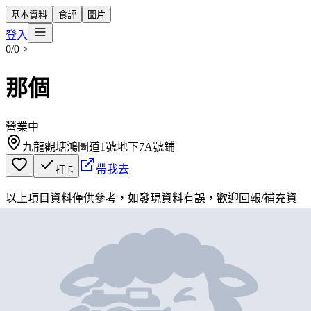
基本資料
食評
圖片
登入
0/0
>
那個
營業中
九龍觀塘鴻圖道1號地下7A號鋪
帶我去
打卡
以上項目資料僅供參考，如發現資料有誤，歡迎
回報
/
補充資
料
地圖位置
基本資料