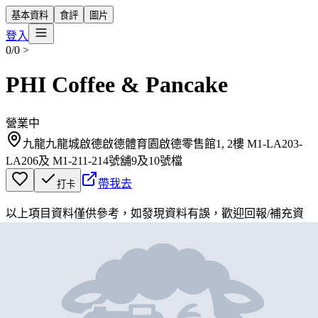
基本資料
食評
圖片
登入
0/0
>
PHI Coffee & Pancake
營業中
九龍九龍城啟德啟德體育園啟德零售館1, 2樓 M1-LA203-
LA206及 M1-211-214號舖9及10號檔
帶我去
打卡
以上項目資料僅供參考，如發現資料有誤，歡迎
回報
/
補充資
料
地圖位置
基本資料