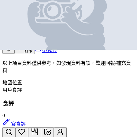
PHI Coffee & Pancake
營業中
九龍九龍城啟德啟德體育園啟德零售館1, 2樓 M1-LA203-
LA206及 M1-211-214號舖9及10號檔
帶我去
打卡
以上項目資料僅供參考，如發現資料有誤，歡迎
回報
/
補充資
料
地圖位置
用戶食評
食評
0
寫食評