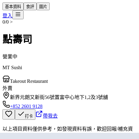
基本資料
食評
圖片
登入
0/0
>
點壽司
營業中
MT Sushi
Takeout Restaurant
外賣
新界元朗又新街56號置富中心地下1,2及3號舖
+852 2601 9128
帶我去
打卡
以上項目資料僅供參考，如發現資料有誤，歡迎
回報
/
補充資
料