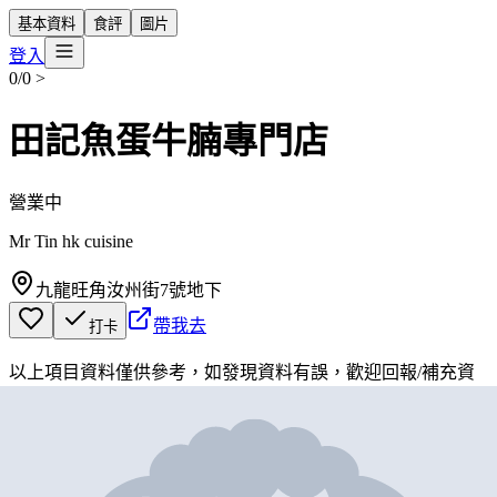
基本資料
食評
圖片
登入
0/0
>
田記魚蛋牛腩專門店
營業中
Mr Tin hk cuisine
九龍旺角汝州街7號地下
帶我去
打卡
以上項目資料僅供參考，如發現資料有誤，歡迎
回報
/
補充資
料
地圖位置