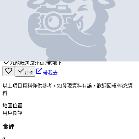
基本資料
田記魚蛋牛腩專門店
營業中
Mr Tin hk cuisine
九龍旺角汝州街7號地下
帶我去
打卡
以上項目資料僅供參考，如發現資料有誤，歡迎
回報
/
補充資
料
地圖位置
用戶食評
食評
0