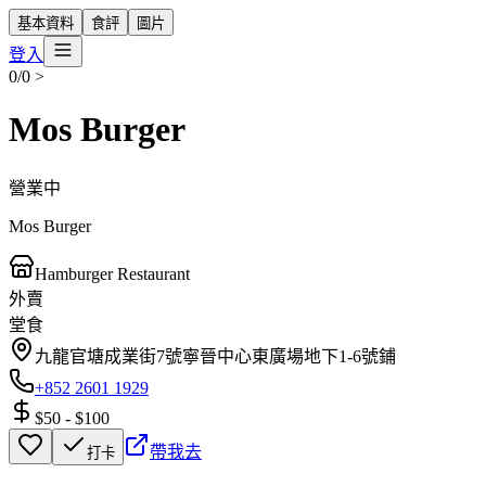
基本資料
食評
圖片
登入
0/0
>
Mos Burger
營業中
Mos Burger
Hamburger Restaurant
外賣
堂食
九龍官塘成業街7號寧晉中心東廣場地下1-6號鋪
+852 2601 1929
$50
-
$100
帶我去
打卡