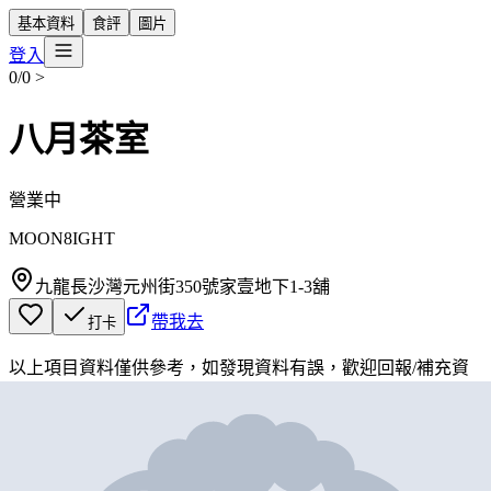
基本資料
食評
圖片
登入
0/0
>
八月茶室
營業中
MOON8IGHT
九龍長沙灣元州街350號家壹地下1-3舖
帶我去
打卡
以上項目資料僅供參考，如發現資料有誤，歡迎
回報
/
補充資
料
地圖位置