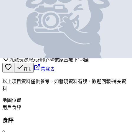
基本資料
八月茶室
營業中
MOON8IGHT
九龍長沙灣元州街350號家壹地下1-3舖
帶我去
打卡
以上項目資料僅供參考，如發現資料有誤，歡迎
回報
/
補充資
料
地圖位置
用戶食評
食評
0