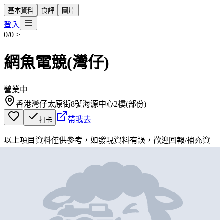
基本資料
食評
圖片
登入
0/0
>
網魚電競(灣仔)
營業中
香港灣仔太原街8號海源中心2樓(部份)
帶我去
打卡
以上項目資料僅供參考，如發現資料有誤，歡迎
回報
/
補充資
料
地圖位置
基本資料