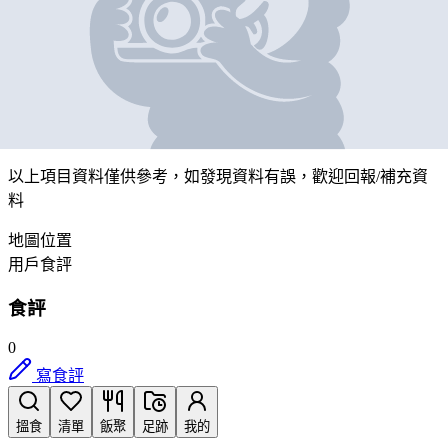
網魚電競(灣仔)
營業中
香港灣仔太原街8號海源中心2樓(部份)
帶我去
打卡
以上項目資料僅供參考，如發現資料有誤，歡迎
回報
/
補充資
料
地圖位置
用戶食評
食評
0
寫食評
搵食
清單
飯聚
足跡
我的