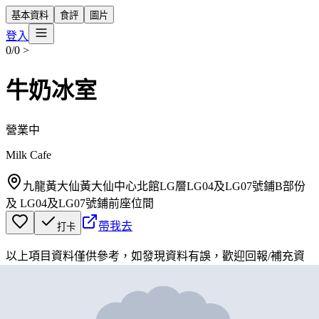
基本資料
食評
圖片
登入
0/0
>
牛奶冰室
營業中
Milk Cafe
九龍黃大仙黃大仙中心北館LG層LG04及LG07號鋪B部份
及 LG04及LG07號鋪前座位間
帶我去
打卡
以上項目資料僅供參考，如發現資料有誤，歡迎
回報
/
補充資
料
地圖位置