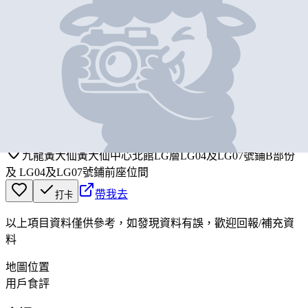
基本資料
牛奶冰室
營業中
Milk Cafe
九龍黃大仙黃大仙中心北館LG層LG04及LG07號鋪B部份
及 LG04及LG07號鋪前座位間
帶我去
打卡
以上項目資料僅供參考，如發現資料有誤，歡迎
回報
/
補充資
料
地圖位置
用戶食評