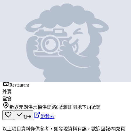
地圖位置
基本資料
巧味館
營業中
巧味館
Restaurant
外賣
堂食
新界元朗洪水橋洪堤路8號雅珊園地下14號鋪
帶我去
打卡
以上項目資料僅供參考，如發現資料有誤，歡迎
回報
/
補充資