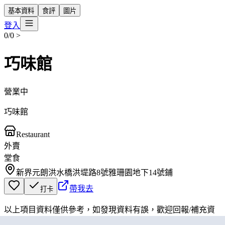
基本資料
食評
圖片
登入
0/0
>
巧味館
營業中
巧味館
Restaurant
外賣
堂食
新界元朗洪水橋洪堤路8號雅珊園地下14號鋪
帶我去
打卡
以上項目資料僅供參考，如發現資料有誤，歡迎
回報
/
補充資
料