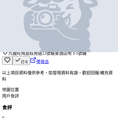
基本資料
香港旺角維景酒店
營業中
METROPARK HOTEL MONGKOK HONG KONG
九龍旺角荔枝角道22號維景酒店地下1號鋪
帶我去
打卡
以上項目資料僅供參考，如發現資料有誤，歡迎
回報
/
補充資
料
地圖位置
用戶食評
食評
0