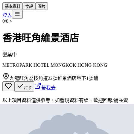
基本資料
食評
圖片
登入
0/0
>
香港旺角維景酒店
營業中
METROPARK HOTEL MONGKOK HONG KONG
九龍旺角荔枝角道22號維景酒店地下1號鋪
帶我去
打卡
以上項目資料僅供參考，如發現資料有誤，歡迎
回報
/
補充資
料
地圖位置