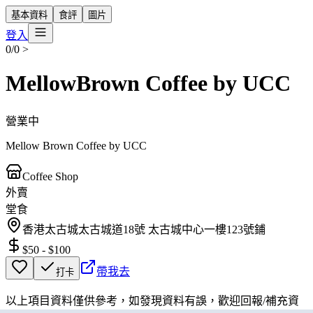
基本資料
食評
圖片
登入
0/0
>
MellowBrown Coffee by UCC
營業中
Mellow Brown Coffee by UCC
Coffee Shop
外賣
堂食
香港太古城太古城道18號 太古城中心一樓123號鋪
$50
-
$100
帶我去
打卡
以上項目資料僅供參考，如發現資料有誤，歡迎
回報
/
補充資