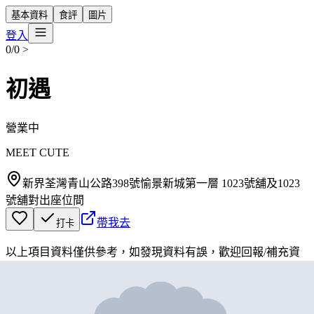
基本資料
食評
圖片
登入
0/0
>
初遇
營業中
MEET CUTE
新界荃灣青山公路398號愉景新城第一層 1023號舖及1023
號舖對出座位間
帶我去
打卡
以上項目資料僅供參考，如發現資料有誤，歡迎
回報
/
補充資
料
地圖位置