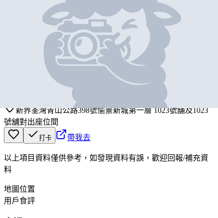
基本資料
初遇
營業中
MEET CUTE
新界荃灣青山公路398號愉景新城第一層 1023號舖及1023
號舖對出座位間
帶我去
打卡
以上項目資料僅供參考，如發現資料有誤，歡迎
回報
/
補充資
料
地圖位置
用戶食評