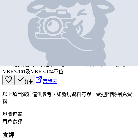
基本資料
MEAT
營業中
MEAT
九龍新蒲崗太子道東638號MIKIKI地下低層LG1-3號鋪
MKK3-101及MKK3-104單位
帶我去
打卡
以上項目資料僅供參考，如發現資料有誤，歡迎
回報
/
補充資
料
地圖位置
用戶食評
食評