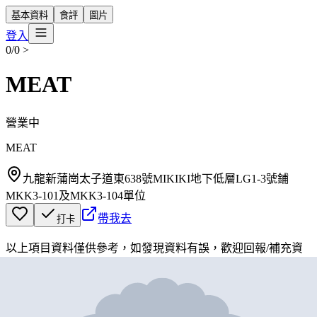
基本資料
食評
圖片
登入
0/0
>
MEAT
營業中
MEAT
九龍新蒲崗太子道東638號MIKIKI地下低層LG1-3號鋪
MKK3-101及MKK3-104單位
帶我去
打卡
以上項目資料僅供參考，如發現資料有誤，歡迎
回報
/
補充資
料
地圖位置