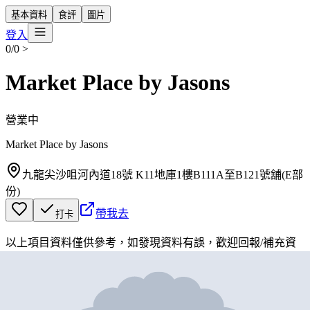
基本資料
食評
圖片
登入
0/0
>
Market Place by Jasons
營業中
Market Place by Jasons
九龍尖沙咀河內道18號 K11地庫1樓B111A至B121號舖(E部
份)
帶我去
打卡
以上項目資料僅供參考，如發現資料有誤，歡迎
回報
/
補充資
料
地圖位置