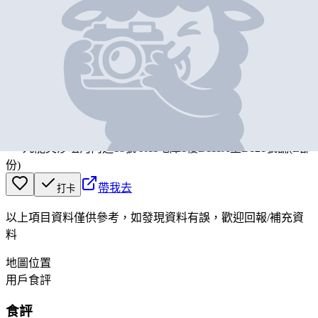
基本資料
Market Place by Jasons
營業中
Market Place by Jasons
九龍尖沙咀河內道18號 K11地庫1樓B111A至B121號舖(E部
份)
帶我去
打卡
以上項目資料僅供參考，如發現資料有誤，歡迎
回報
/
補充資
料
地圖位置
用戶食評
食評