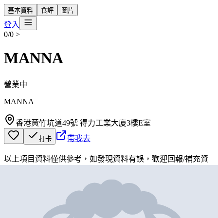
基本資料
食評
圖片
登入
0/0
>
MANNA
營業中
MANNA
香港黃竹坑道49號 得力工業大廈3樓E室
帶我去
打卡
以上項目資料僅供參考，如發現資料有誤，歡迎
回報
/
補充資
料
地圖位置