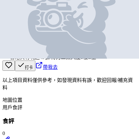
基本資料
MANNA
營業中
MANNA
香港黃竹坑道49號 得力工業大廈3樓E室
帶我去
打卡
以上項目資料僅供參考，如發現資料有誤，歡迎
回報
/
補充資
料
地圖位置
用戶食評
食評
0