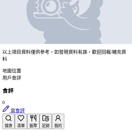
迷客夏
營業中
新界將軍澳唐德街1號將軍澳廣場第一層1-001號鋪
帶我去
打卡
以上項目資料僅供參考，如發現資料有誤，歡迎
回報
/
補充資
料
地圖位置
用戶食評
食評
0
寫食評
搵食
清單
飯聚
足跡
我的