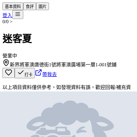
基本資料
食評
圖片
登入
0/0
>
迷客夏
營業中
新界將軍澳唐德街1號將軍澳廣場第一層1-001號鋪
帶我去
打卡
以上項目資料僅供參考，如發現資料有誤，歡迎
回報
/
補充資
料
地圖位置
基本資料