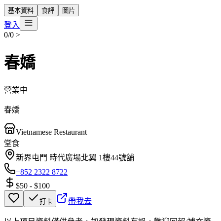
基本資料
食評
圖片
登入
0/0
>
春嬌
營業中
春嬌
Vietnamese Restaurant
堂食
新界屯門 時代廣場北翼 1樓44號舖
+852 2322 8722
$50
-
$100
帶我去
打卡