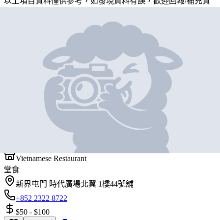
以上項目資料僅供參考，如發現資料有誤，歡迎
回報
/
補充資
料
地圖位置
基本資料
春嬌
營業中
春嬌
Vietnamese Restaurant
堂食
新界屯門 時代廣場北翼 1樓44號舖
+852 2322 8722
$50
-
$100