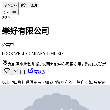
基本資料
食評
圖片
登入
0/0
>
樂好有限公司
營業中
LOOK WELL COMPANY LIMITED
九龍深水埗欽州街37K西九龍中心蘋果商場9樓9013A號舖
帶我去
打卡
以上項目資料僅供參考，如發現資料有誤，歡迎
回報
/
補充資
料
地圖位置