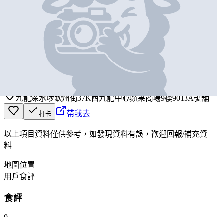
基本資料
樂好有限公司
營業中
LOOK WELL COMPANY LIMITED
九龍深水埗欽州街37K西九龍中心蘋果商場9樓9013A號舖
帶我去
打卡
以上項目資料僅供參考，如發現資料有誤，歡迎
回報
/
補充資
料
地圖位置
用戶食評
食評
0