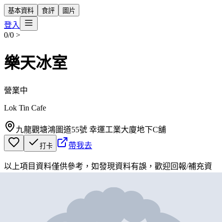
基本資料
食評
圖片
登入
0/0
>
樂天冰室
營業中
Lok Tin Cafe
九龍觀塘鴻圖道55號 幸運工業大廈地下C舖
帶我去
打卡
以上項目資料僅供參考，如發現資料有誤，歡迎
回報
/
補充資
料
地圖位置