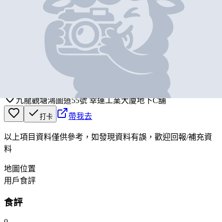
基本資料
樂天冰室
營業中
Lok Tin Cafe
九龍觀塘鴻圖道55號 幸運工業大廈地下C舖
帶我去
打卡
以上項目資料僅供參考，如發現資料有誤，歡迎
回報
/
補充資
料
地圖位置
用戶食評
食評
0