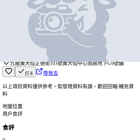
基本資料
樂天
營業中
Lok Tin Cafe
九龍黃大仙正德街103號黃大仙中心南館地下G9號舖
帶我去
打卡
以上項目資料僅供參考，如發現資料有誤，歡迎
回報
/
補充資
料
地圖位置
用戶食評
食評
0