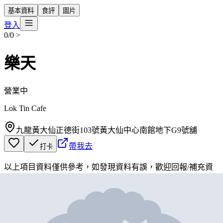
基本資料
食評
圖片
登入
0/0
>
樂天
營業中
Lok Tin Cafe
九龍黃大仙正德街103號黃大仙中心南館地下G9號舖
帶我去
打卡
以上項目資料僅供參考，如發現資料有誤，歡迎
回報
/
補充資
料
地圖位置