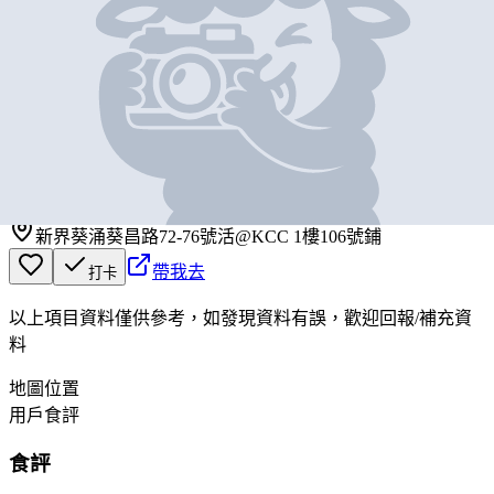
基本資料
芋仙森
營業中
芋仙森
新界葵涌葵昌路72-76號活@KCC 1樓106號鋪
帶我去
打卡
以上項目資料僅供參考，如發現資料有誤，歡迎
回報
/
補充資
料
地圖位置
用戶食評
食評