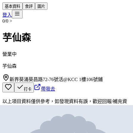
基本資料
食評
圖片
登入
0/0
>
芋仙森
營業中
芋仙森
新界葵涌葵昌路72-76號活@KCC 1樓106號鋪
帶我去
打卡
以上項目資料僅供參考，如發現資料有誤，歡迎
回報
/
補充資
料
地圖位置