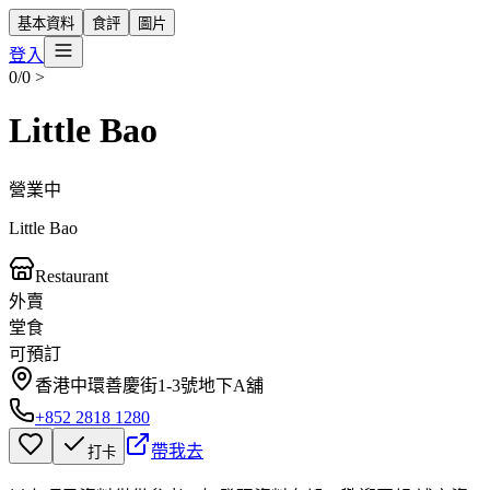
基本資料
食評
圖片
登入
0/0
>
Little Bao
營業中
Little Bao
Restaurant
外賣
堂食
可預訂
香港中環善慶街1-3號地下A舖
+852 2818 1280
帶我去
打卡