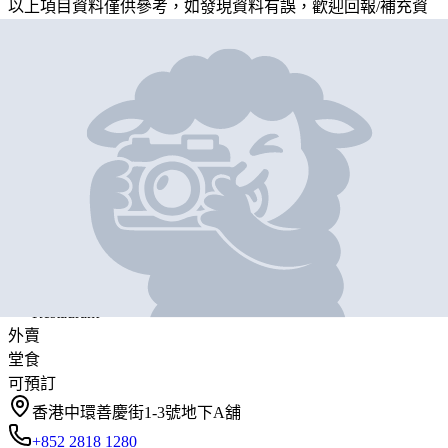
以上項目資料僅供參考，如發現資料有誤，歡迎
回報
/
補充資
料
地圖位置
基本資料
Little Bao
營業中
Little Bao
Restaurant
外賣
堂食
可預訂
香港中環善慶街1-3號地下A舖
+852 2818 1280