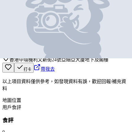
基本資料
喜歡你
營業中
LIKE YOU
香港中環機利文新街24號亞細亞大廈地下及閣樓
帶我去
打卡
以上項目資料僅供參考，如發現資料有誤，歡迎
回報
/
補充資
料
地圖位置
用戶食評
食評
0