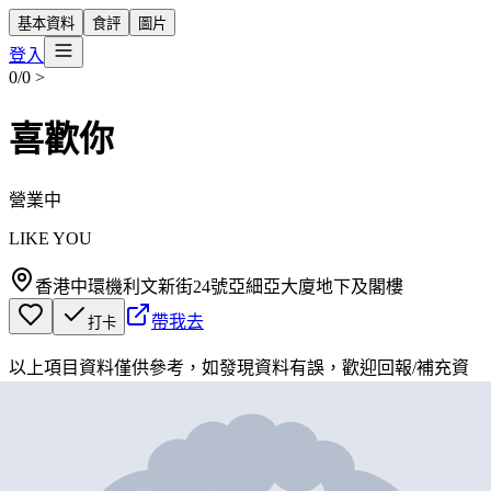
基本資料
食評
圖片
登入
0/0
>
喜歡你
營業中
LIKE YOU
香港中環機利文新街24號亞細亞大廈地下及閣樓
帶我去
打卡
以上項目資料僅供參考，如發現資料有誤，歡迎
回報
/
補充資
料
地圖位置