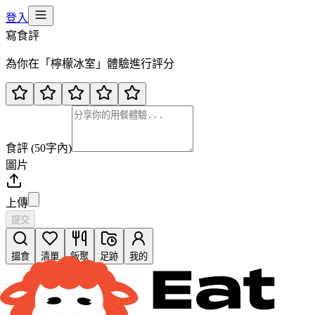
登入
寫食評
為你在「
檸檬冰室
」體驗進行評分
食評 (50字內)
圖片
上傳
提交
搵食
清單
飯聚
足跡
我的