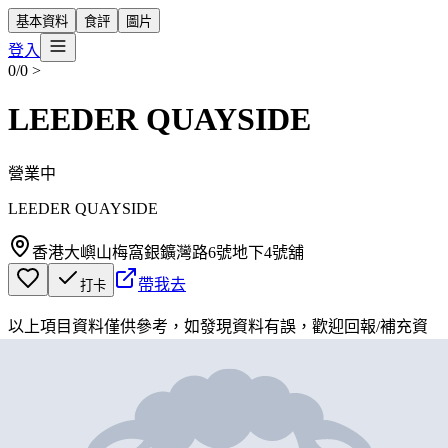
基本資料
食評
圖片
登入
0/0
>
LEEDER QUAYSIDE
營業中
LEEDER QUAYSIDE
香港大嶼山梅窩銀鑛灣路6號地下4號舖
帶我去
打卡
以上項目資料僅供參考，如發現資料有誤，歡迎
回報
/
補充資
料
地圖位置