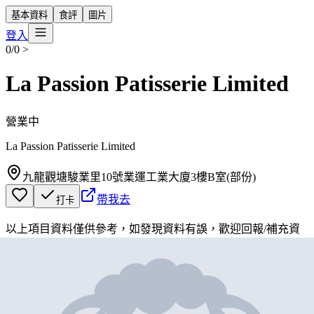
基本資料
食評
圖片
登入
0/0
>
La Passion Patisserie Limited
營業中
La Passion Patisserie Limited
九龍觀塘駿業里10號業運工業大廈3樓B室(部份)
帶我去
打卡
以上項目資料僅供參考，如發現資料有誤，歡迎
回報
/
補充資
料
地圖位置