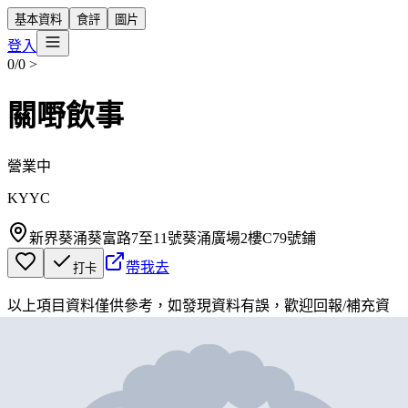
基本資料
食評
圖片
登入
0/0
>
關嘢飲事
營業中
KYYC
新界葵涌葵富路7至11號葵涌廣場2樓C79號鋪
帶我去
打卡
以上項目資料僅供參考，如發現資料有誤，歡迎
回報
/
補充資
料
地圖位置