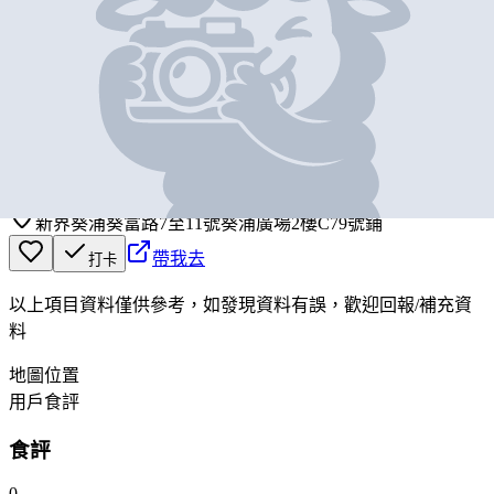
基本資料
關嘢飲事
營業中
KYYC
新界葵涌葵富路7至11號葵涌廣場2樓C79號鋪
帶我去
打卡
以上項目資料僅供參考，如發現資料有誤，歡迎
回報
/
補充資
料
地圖位置
用戶食評
食評
0